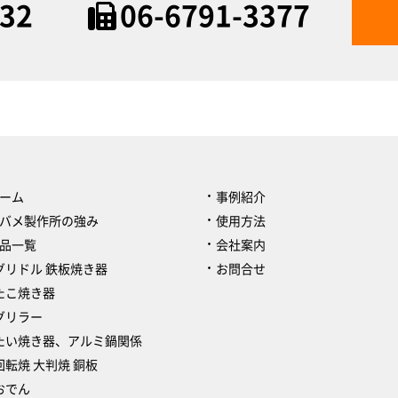
632
06-6791-3377
ーム
事例紹介
バメ製作所の強み
使用方法
品一覧
会社案内
グリドル 鉄板焼き器
お問合せ
たこ焼き器
グリラー
たい焼き器、アルミ鍋関係
回転焼 大判焼 銅板
おでん