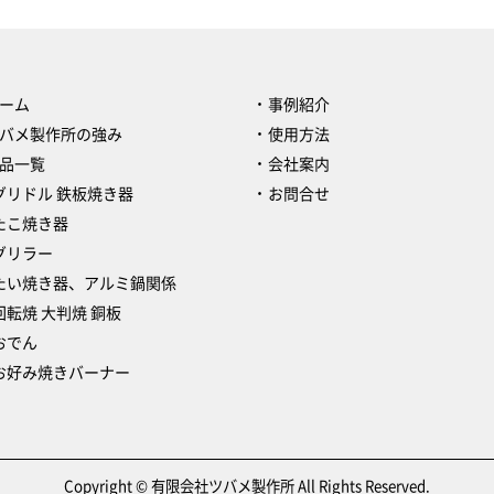
ーム
事例紹介
バメ製作所の強み
使用方法
品一覧
会社案内
グリドル 鉄板焼き器
お問合せ
たこ焼き器
グリラー
たい焼き器、アルミ鍋関係
回転焼 大判焼 銅板
おでん
お好み焼きバーナー
Copyright © 有限会社ツバメ製作所 All Rights Reserved.