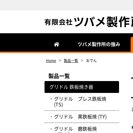
Site
Footer
ツバメ製作所の強み
>
>
Home
製品一覧
おでん
製品一覧
グリドル 鉄板焼き器
グリドル プレス鉄板焼
(TS)
グリドル 黒鉄板焼 (TY)
グリドル 磨鉄板焼