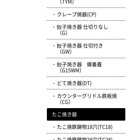
（TYM）
クレープ焼器(CP)
餃子焼き器 仕切りなし
（G）
餃子焼き器 仕切付き
（GW）
餃子焼き器 蝶番蓋
（G15WM）
どて焼き器(DT)
カウンターグリドル鉄板焼
（CG）
たこ焼き器
たこ焼鉄鋳物18穴(TC18)
たこ焼鉄鋳物28穴(TC28)