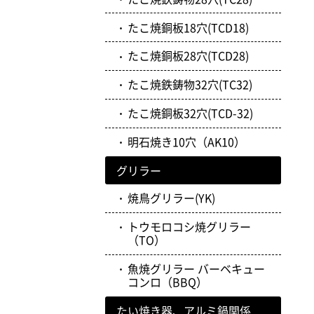
たこ焼銅板18穴(TCD18)
たこ焼銅板28穴(TCD28)
たこ焼鉄鋳物32穴(TC32)
たこ焼銅板32穴(TCD-32)
明石焼き10穴（AK10）
グリラー
焼鳥グリラー(YK)
トウモロコシ焼グリラー
（TO）
魚焼グリラー バーベキュー
コンロ（BBQ）
たい焼き器、アルミ鍋関係