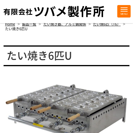
MENU
Site
>
>
>
>
Home
製品一覧
たい焼き器、アルミ鍋関係
たい焼6匹（T6）
Footer
たい焼き6匹U
たい焼き6匹U